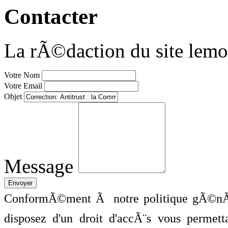
Contacter
La rÃ©daction du site lemo
Votre Nom
Votre Email
Objet
Message
ConformÃ©ment Ã notre politique gÃ©nÃ©
disposez d'un droit d'accÃ¨s vous perme