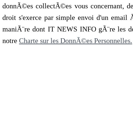
donnÃ©es collectÃ©es vous concernant, de 
droit s'exerce par simple envoi d'un emai
maniÃ¨re dont IT NEWS INFO gÃ¨re les do
notre
Charte sur les DonnÃ©es Personnelles.