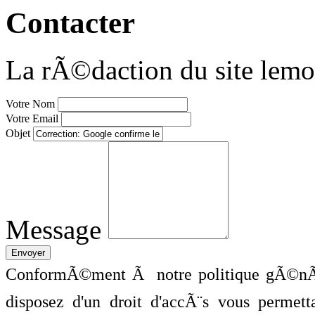
Contacter
La rÃ©daction du site lemo
Votre Nom
Votre Email
Objet
Message
ConformÃ©ment Ã notre politique gÃ©nÃ©
disposez d'un droit d'accÃ¨s vous perme