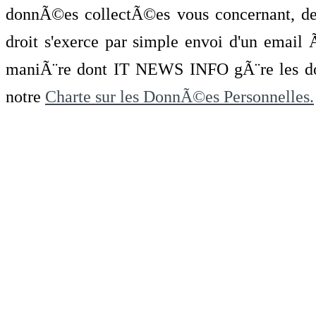
donnÃ©es collectÃ©es vous concernant, de 
droit s'exerce par simple envoi d'un emai
maniÃ¨re dont IT NEWS INFO gÃ¨re les do
notre
Charte sur les DonnÃ©es Personnelles.