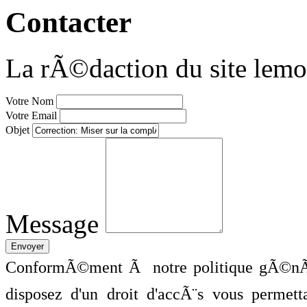
Contacter
La rÃ©daction du site lemo
Votre Nom
Votre Email
Objet
Message
ConformÃ©ment Ã notre politique gÃ©nÃ©
disposez d'un droit d'accÃ¨s vous perme