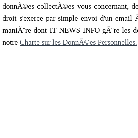
donnÃ©es collectÃ©es vous concernant, de 
droit s'exerce par simple envoi d'un emai
maniÃ¨re dont IT NEWS INFO gÃ¨re les do
notre
Charte sur les DonnÃ©es Personnelles.