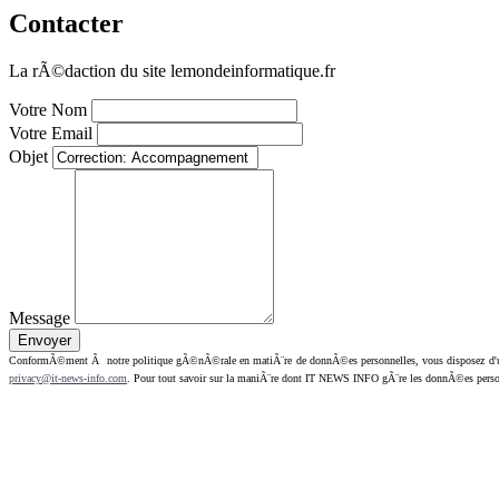
Contacter
La rÃ©daction du site lemondeinformatique.fr
Votre Nom
Votre Email
Objet
Message
ConformÃ©ment Ã notre politique gÃ©nÃ©rale en matiÃ¨re de donnÃ©es personnelles, vous disposez d'un dr
privacy@it-news-info.com
. Pour tout savoir sur la maniÃ¨re dont IT NEWS INFO gÃ¨re les donnÃ©es perso