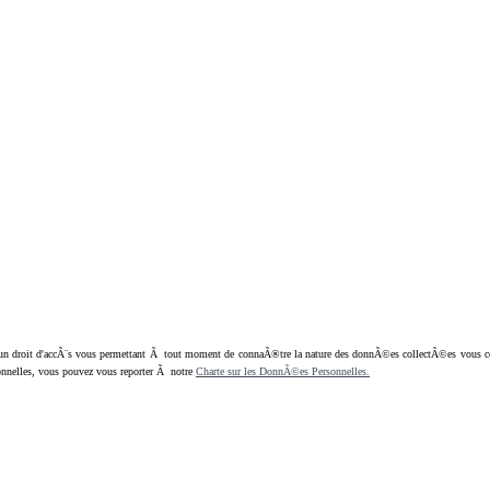
oit d'accÃ¨s vous permettant Ã tout moment de connaÃ®tre la nature des donnÃ©es collectÃ©es vous concern
nnelles, vous pouvez vous reporter Ã notre
Charte sur les DonnÃ©es Personnelles.