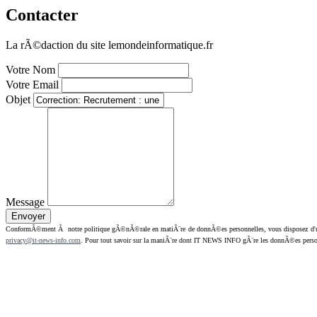
Contacter
La rÃ©daction du site lemondeinformatique.fr
Votre Nom
Votre Email
Objet
Message
ConformÃ©ment Ã notre politique gÃ©nÃ©rale en matiÃ¨re de donnÃ©es personnelles, vous disposez d'un dr
privacy@it-news-info.com
. Pour tout savoir sur la maniÃ¨re dont IT NEWS INFO gÃ¨re les donnÃ©es perso