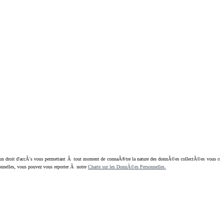
oit d'accÃ¨s vous permettant Ã tout moment de connaÃ®tre la nature des donnÃ©es collectÃ©es vous concern
nnelles, vous pouvez vous reporter Ã notre
Charte sur les DonnÃ©es Personnelles.