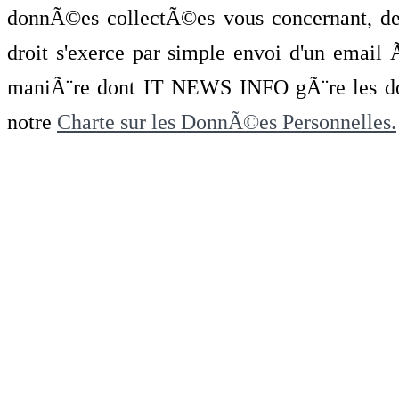
donnÃ©es collectÃ©es vous concernant, de 
droit s'exerce par simple envoi d'un emai
maniÃ¨re dont IT NEWS INFO gÃ¨re les do
notre
Charte sur les DonnÃ©es Personnelles.