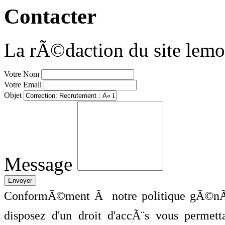
Contacter
La rÃ©daction du site lemo
Votre Nom
Votre Email
Objet
Message
ConformÃ©ment Ã notre politique gÃ©nÃ©
disposez d'un droit d'accÃ¨s vous perme