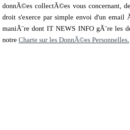
donnÃ©es collectÃ©es vous concernant, de 
droit s'exerce par simple envoi d'un emai
maniÃ¨re dont IT NEWS INFO gÃ¨re les do
notre
Charte sur les DonnÃ©es Personnelles.