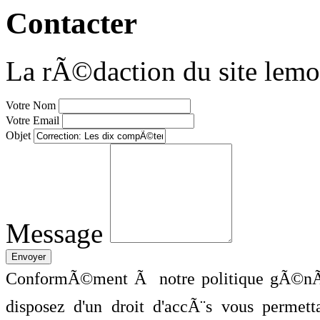
Contacter
La rÃ©daction du site lemo
Votre Nom
Votre Email
Objet
Message
ConformÃ©ment Ã notre politique gÃ©nÃ©
disposez d'un droit d'accÃ¨s vous perme