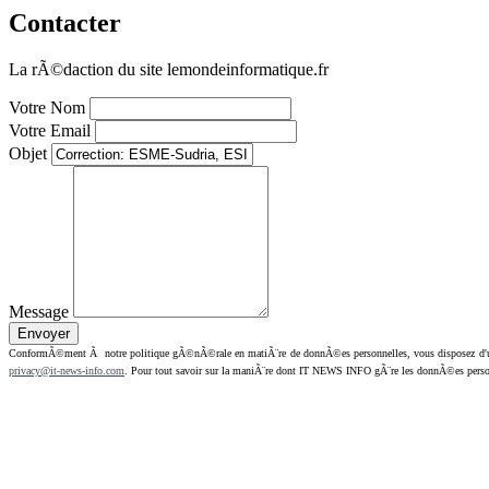
Contacter
La rÃ©daction du site lemondeinformatique.fr
Votre Nom
Votre Email
Objet
Message
ConformÃ©ment Ã notre politique gÃ©nÃ©rale en matiÃ¨re de donnÃ©es personnelles, vous disposez d'un dr
privacy@it-news-info.com
. Pour tout savoir sur la maniÃ¨re dont IT NEWS INFO gÃ¨re les donnÃ©es perso