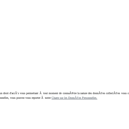
oit d'accÃ¨s vous permettant Ã tout moment de connaÃ®tre la nature des donnÃ©es collectÃ©es vous concern
nnelles, vous pouvez vous reporter Ã notre
Charte sur les DonnÃ©es Personnelles.