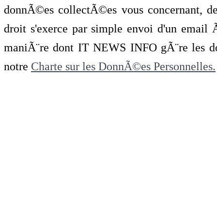
donnÃ©es collectÃ©es vous concernant, de 
droit s'exerce par simple envoi d'un emai
maniÃ¨re dont IT NEWS INFO gÃ¨re les do
notre
Charte sur les DonnÃ©es Personnelles.