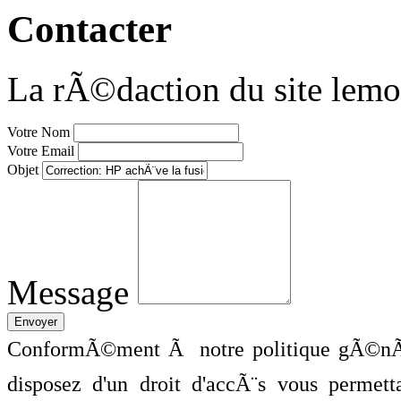
Contacter
La rÃ©daction du site lemo
Votre Nom
Votre Email
Objet
Message
ConformÃ©ment Ã notre politique gÃ©nÃ©
disposez d'un droit d'accÃ¨s vous perme