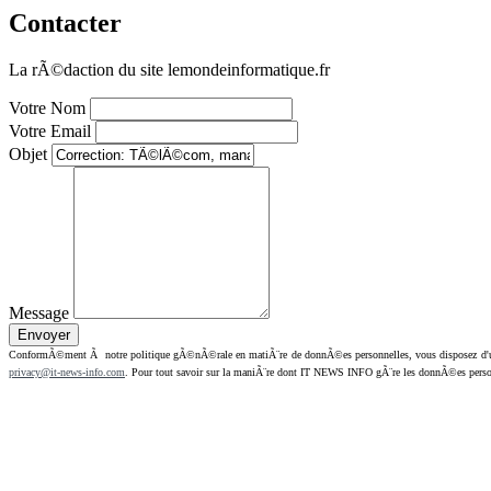
Contacter
La rÃ©daction du site lemondeinformatique.fr
Votre Nom
Votre Email
Objet
Message
ConformÃ©ment Ã notre politique gÃ©nÃ©rale en matiÃ¨re de donnÃ©es personnelles, vous disposez d'un dr
privacy@it-news-info.com
. Pour tout savoir sur la maniÃ¨re dont IT NEWS INFO gÃ¨re les donnÃ©es perso