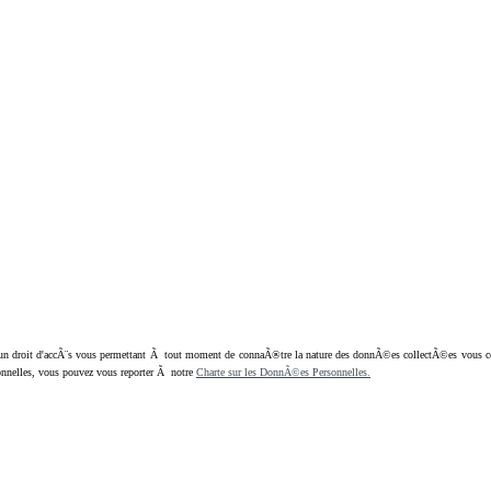
oit d'accÃ¨s vous permettant Ã tout moment de connaÃ®tre la nature des donnÃ©es collectÃ©es vous concern
nnelles, vous pouvez vous reporter Ã notre
Charte sur les DonnÃ©es Personnelles.