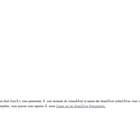
oit d'accÃ¨s vous permettant Ã tout moment de connaÃ®tre la nature des donnÃ©es collectÃ©es vous concern
nnelles, vous pouvez vous reporter Ã notre
Charte sur les DonnÃ©es Personnelles.