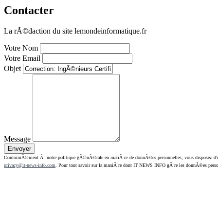
Contacter
La rÃ©daction du site lemondeinformatique.fr
Votre Nom
Votre Email
Objet
Message
ConformÃ©ment Ã notre politique gÃ©nÃ©rale en matiÃ¨re de donnÃ©es personnelles, vous disposez d'un dr
privacy@it-news-info.com
. Pour tout savoir sur la maniÃ¨re dont IT NEWS INFO gÃ¨re les donnÃ©es perso