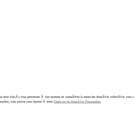
oit d'accÃ¨s vous permettant Ã tout moment de connaÃ®tre la nature des donnÃ©es collectÃ©es vous concern
nnelles, vous pouvez vous reporter Ã notre
Charte sur les DonnÃ©es Personnelles.