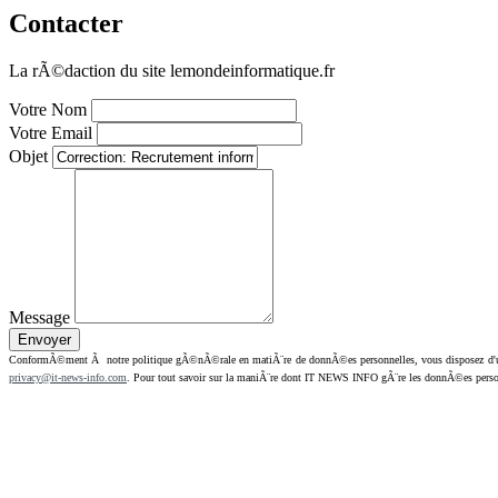
Contacter
La rÃ©daction du site lemondeinformatique.fr
Votre Nom
Votre Email
Objet
Message
ConformÃ©ment Ã notre politique gÃ©nÃ©rale en matiÃ¨re de donnÃ©es personnelles, vous disposez d'un dr
privacy@it-news-info.com
. Pour tout savoir sur la maniÃ¨re dont IT NEWS INFO gÃ¨re les donnÃ©es perso