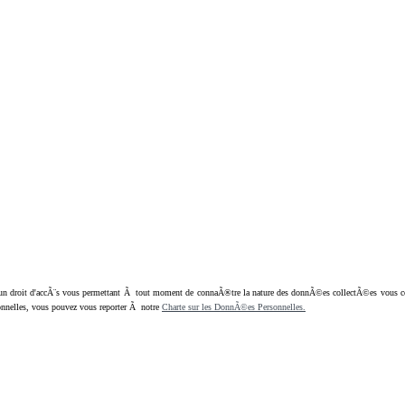
oit d'accÃ¨s vous permettant Ã tout moment de connaÃ®tre la nature des donnÃ©es collectÃ©es vous concern
nnelles, vous pouvez vous reporter Ã notre
Charte sur les DonnÃ©es Personnelles.