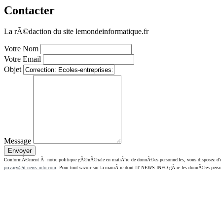
Contacter
La rÃ©daction du site lemondeinformatique.fr
Votre Nom
Votre Email
Objet
Message
ConformÃ©ment Ã notre politique gÃ©nÃ©rale en matiÃ¨re de donnÃ©es personnelles, vous disposez d'un dr
privacy@it-news-info.com
. Pour tout savoir sur la maniÃ¨re dont IT NEWS INFO gÃ¨re les donnÃ©es perso