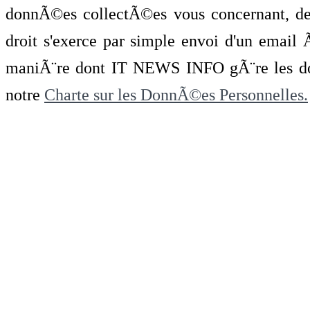
donnÃ©es collectÃ©es vous concernant, de 
droit s'exerce par simple envoi d'un emai
maniÃ¨re dont IT NEWS INFO gÃ¨re les do
notre
Charte sur les DonnÃ©es Personnelles.