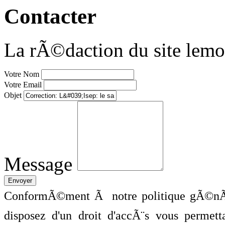
Contacter
La rÃ©daction du site lemo
Votre Nom
Votre Email
Objet
Message
ConformÃ©ment Ã notre politique gÃ©nÃ©
disposez d'un droit d'accÃ¨s vous perme