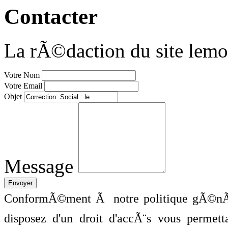
Contacter
La rÃ©daction du site lemo
Votre Nom
Votre Email
Objet
Message
ConformÃ©ment Ã notre politique gÃ©nÃ©
disposez d'un droit d'accÃ¨s vous perme