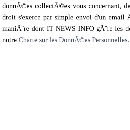
donnÃ©es collectÃ©es vous concernant, de 
droit s'exerce par simple envoi d'un emai
maniÃ¨re dont IT NEWS INFO gÃ¨re les do
notre
Charte sur les DonnÃ©es Personnelles.