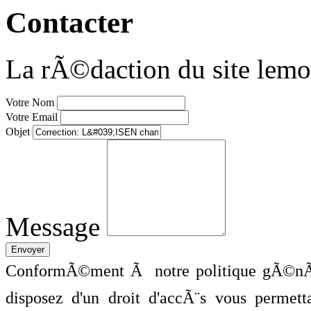
Contacter
La rÃ©daction du site lemo
Votre Nom
Votre Email
Objet
Message
ConformÃ©ment Ã notre politique gÃ©nÃ©
disposez d'un droit d'accÃ¨s vous perme