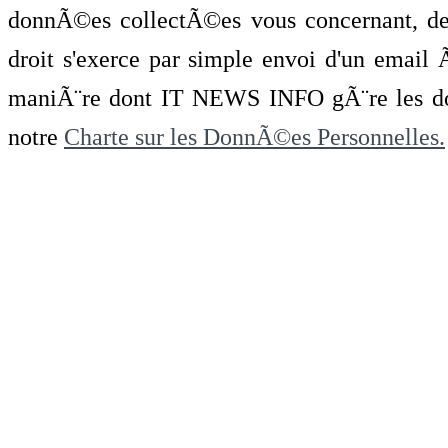
donnÃ©es collectÃ©es vous concernant, de 
droit s'exerce par simple envoi d'un emai
maniÃ¨re dont IT NEWS INFO gÃ¨re les do
notre
Charte sur les DonnÃ©es Personnelles.