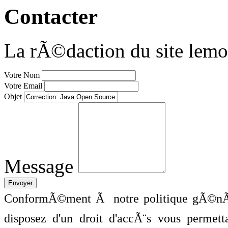
Contacter
La rÃ©daction du site lemo
Votre Nom
Votre Email
Objet
Message
ConformÃ©ment Ã notre politique gÃ©nÃ©
disposez d'un droit d'accÃ¨s vous perme