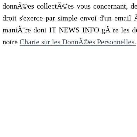
donnÃ©es collectÃ©es vous concernant, de 
droit s'exerce par simple envoi d'un emai
maniÃ¨re dont IT NEWS INFO gÃ¨re les do
notre
Charte sur les DonnÃ©es Personnelles.