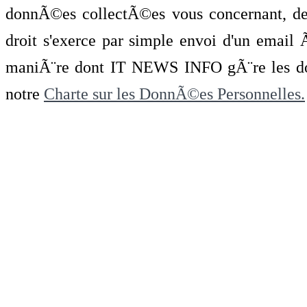
donnÃ©es collectÃ©es vous concernant, de 
droit s'exerce par simple envoi d'un emai
maniÃ¨re dont IT NEWS INFO gÃ¨re les do
notre
Charte sur les DonnÃ©es Personnelles.