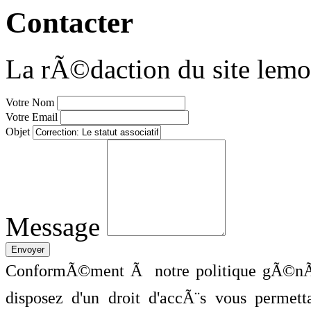
Contacter
La rÃ©daction du site lemo
Votre Nom
Votre Email
Objet
Message
ConformÃ©ment Ã notre politique gÃ©nÃ©
disposez d'un droit d'accÃ¨s vous perme