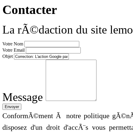
Contacter
La rÃ©daction du site lemo
Votre Nom
Votre Email
Objet
Message
ConformÃ©ment Ã notre politique gÃ©nÃ©
disposez d'un droit d'accÃ¨s vous perme