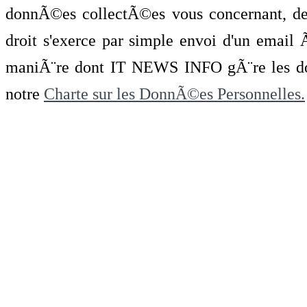
donnÃ©es collectÃ©es vous concernant, de 
droit s'exerce par simple envoi d'un emai
maniÃ¨re dont IT NEWS INFO gÃ¨re les do
notre
Charte sur les DonnÃ©es Personnelles.