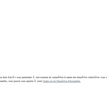
oit d'accÃ¨s vous permettant Ã tout moment de connaÃ®tre la nature des donnÃ©es collectÃ©es vous concern
nnelles, vous pouvez vous reporter Ã notre
Charte sur les DonnÃ©es Personnelles.