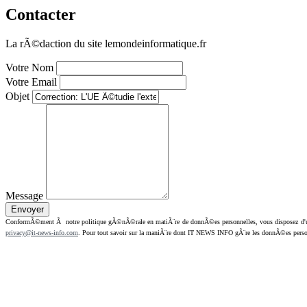
Contacter
La rÃ©daction du site lemondeinformatique.fr
Votre Nom
Votre Email
Objet
Message
ConformÃ©ment Ã notre politique gÃ©nÃ©rale en matiÃ¨re de donnÃ©es personnelles, vous disposez d'un dr
privacy@it-news-info.com
. Pour tout savoir sur la maniÃ¨re dont IT NEWS INFO gÃ¨re les donnÃ©es perso