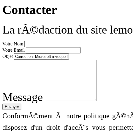
Contacter
La rÃ©daction du site lemo
Votre Nom
Votre Email
Objet
Message
ConformÃ©ment Ã notre politique gÃ©nÃ©
disposez d'un droit d'accÃ¨s vous perme