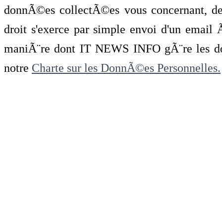
donnÃ©es collectÃ©es vous concernant, de 
droit s'exerce par simple envoi d'un emai
maniÃ¨re dont IT NEWS INFO gÃ¨re les do
notre
Charte sur les DonnÃ©es Personnelles.