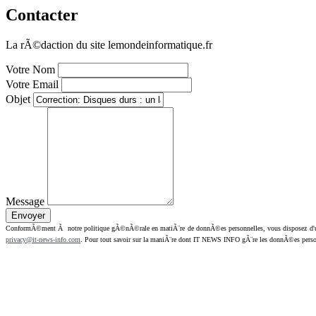
Contacter
La rÃ©daction du site lemondeinformatique.fr
Votre Nom
Votre Email
Objet
Message
ConformÃ©ment Ã notre politique gÃ©nÃ©rale en matiÃ¨re de donnÃ©es personnelles, vous disposez d'un dr
privacy@it-news-info.com
. Pour tout savoir sur la maniÃ¨re dont IT NEWS INFO gÃ¨re les donnÃ©es perso