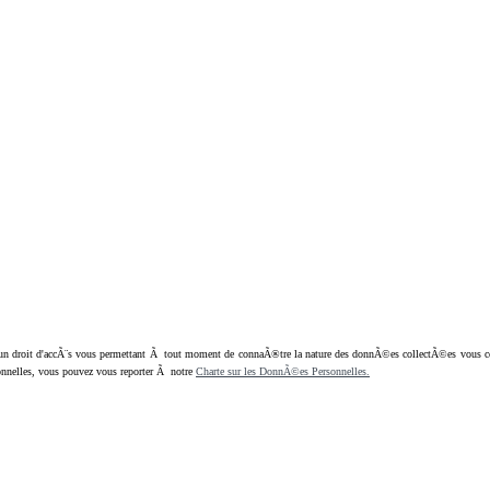
oit d'accÃ¨s vous permettant Ã tout moment de connaÃ®tre la nature des donnÃ©es collectÃ©es vous concern
nnelles, vous pouvez vous reporter Ã notre
Charte sur les DonnÃ©es Personnelles.