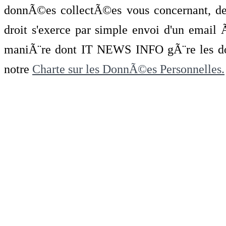
donnÃ©es collectÃ©es vous concernant, de 
droit s'exerce par simple envoi d'un emai
maniÃ¨re dont IT NEWS INFO gÃ¨re les do
notre
Charte sur les DonnÃ©es Personnelles.