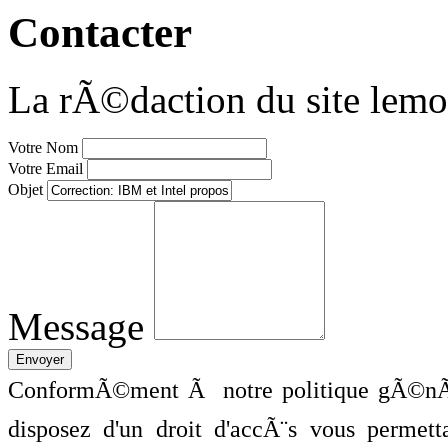
Contacter
La rÃ©daction du site lemo
Votre Nom
Votre Email
Objet
Message
ConformÃ©ment Ã notre politique gÃ©nÃ©
disposez d'un droit d'accÃ¨s vous perme