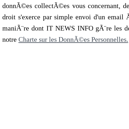
donnÃ©es collectÃ©es vous concernant, de 
droit s'exerce par simple envoi d'un emai
maniÃ¨re dont IT NEWS INFO gÃ¨re les do
notre
Charte sur les DonnÃ©es Personnelles.