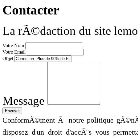
Contacter
La rÃ©daction du site lemo
Votre Nom
Votre Email
Objet
Message
ConformÃ©ment Ã notre politique gÃ©nÃ©
disposez d'un droit d'accÃ¨s vous perme