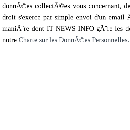
donnÃ©es collectÃ©es vous concernant, de 
droit s'exerce par simple envoi d'un emai
maniÃ¨re dont IT NEWS INFO gÃ¨re les do
notre
Charte sur les DonnÃ©es Personnelles.