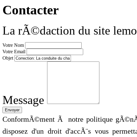
Contacter
La rÃ©daction du site lemo
Votre Nom
Votre Email
Objet
Message
ConformÃ©ment Ã notre politique gÃ©nÃ©
disposez d'un droit d'accÃ¨s vous perme