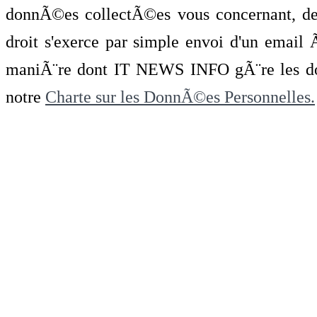
donnÃ©es collectÃ©es vous concernant, de 
droit s'exerce par simple envoi d'un emai
maniÃ¨re dont IT NEWS INFO gÃ¨re les do
notre
Charte sur les DonnÃ©es Personnelles.