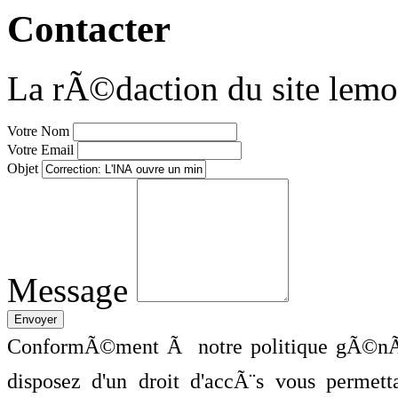
Contacter
La rÃ©daction du site lemo
Votre Nom
Votre Email
Objet
Message
ConformÃ©ment Ã notre politique gÃ©nÃ©
disposez d'un droit d'accÃ¨s vous perme