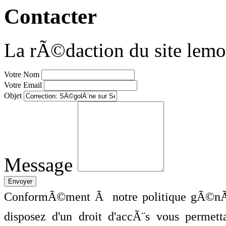
Contacter
La rÃ©daction du site lemo
Votre Nom
Votre Email
Objet
Message
ConformÃ©ment Ã notre politique gÃ©nÃ©
disposez d'un droit d'accÃ¨s vous perme