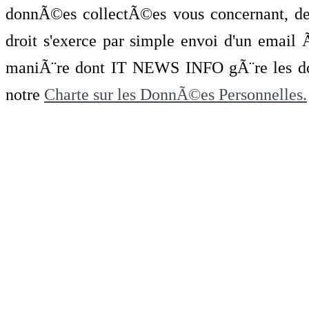
donnÃ©es collectÃ©es vous concernant, de 
droit s'exerce par simple envoi d'un emai
maniÃ¨re dont IT NEWS INFO gÃ¨re les do
notre
Charte sur les DonnÃ©es Personnelles.