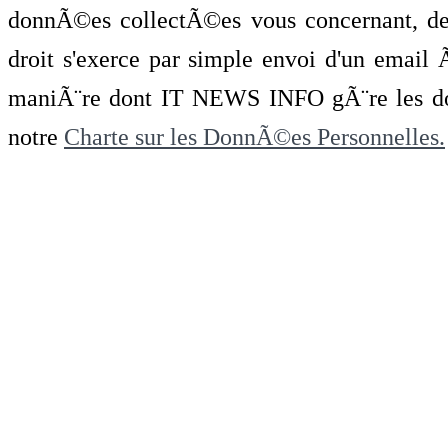
donnÃ©es collectÃ©es vous concernant, de 
droit s'exerce par simple envoi d'un emai
maniÃ¨re dont IT NEWS INFO gÃ¨re les do
notre
Charte sur les DonnÃ©es Personnelles.