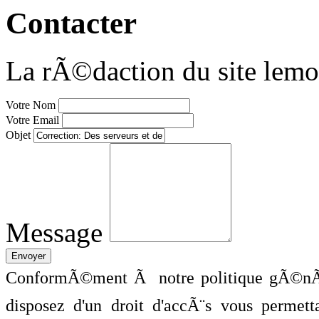
Contacter
La rÃ©daction du site lemo
Votre Nom
Votre Email
Objet
Message
ConformÃ©ment Ã notre politique gÃ©nÃ©
disposez d'un droit d'accÃ¨s vous perme