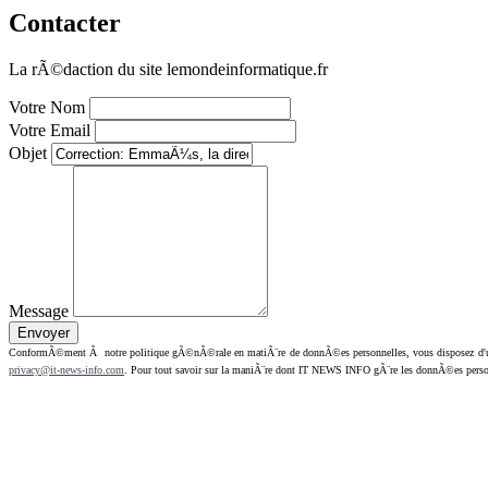
Contacter
La rÃ©daction du site lemondeinformatique.fr
Votre Nom
Votre Email
Objet
Message
ConformÃ©ment Ã notre politique gÃ©nÃ©rale en matiÃ¨re de donnÃ©es personnelles, vous disposez d'un dr
privacy@it-news-info.com
. Pour tout savoir sur la maniÃ¨re dont IT NEWS INFO gÃ¨re les donnÃ©es perso