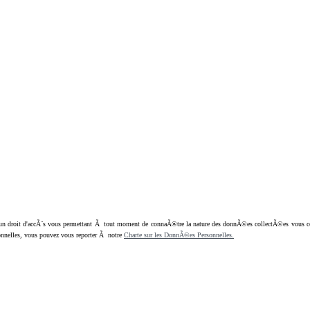
oit d'accÃ¨s vous permettant Ã tout moment de connaÃ®tre la nature des donnÃ©es collectÃ©es vous concern
nnelles, vous pouvez vous reporter Ã notre
Charte sur les DonnÃ©es Personnelles.