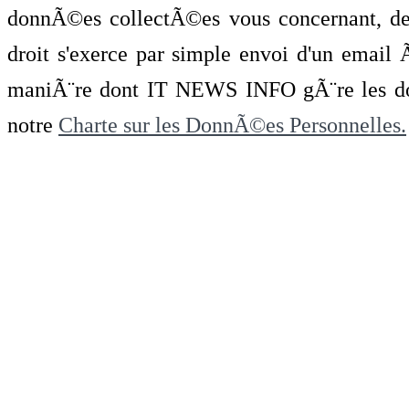
donnÃ©es collectÃ©es vous concernant, de 
droit s'exerce par simple envoi d'un emai
maniÃ¨re dont IT NEWS INFO gÃ¨re les do
notre
Charte sur les DonnÃ©es Personnelles.