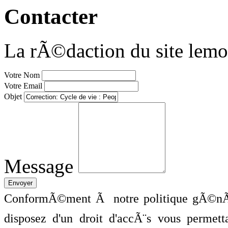
Contacter
La rÃ©daction du site lemo
Votre Nom
Votre Email
Objet
Message
ConformÃ©ment Ã notre politique gÃ©nÃ©
disposez d'un droit d'accÃ¨s vous perme