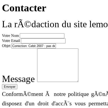
Contacter
La rÃ©daction du site lemo
Votre Nom
Votre Email
Objet
Message
ConformÃ©ment Ã notre politique gÃ©nÃ©
disposez d'un droit d'accÃ¨s vous perme