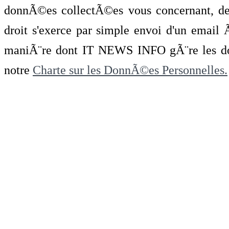
donnÃ©es collectÃ©es vous concernant, de 
droit s'exerce par simple envoi d'un emai
maniÃ¨re dont IT NEWS INFO gÃ¨re les do
notre
Charte sur les DonnÃ©es Personnelles.