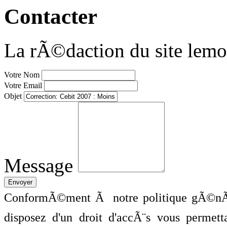
Contacter
La rÃ©daction du site lemo
Votre Nom
Votre Email
Objet
Message
ConformÃ©ment Ã notre politique gÃ©nÃ©
disposez d'un droit d'accÃ¨s vous perme