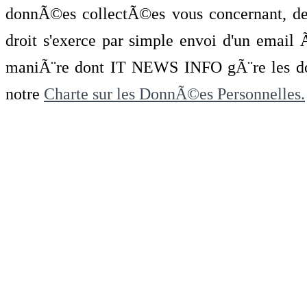
donnÃ©es collectÃ©es vous concernant, de 
droit s'exerce par simple envoi d'un emai
maniÃ¨re dont IT NEWS INFO gÃ¨re les do
notre
Charte sur les DonnÃ©es Personnelles.