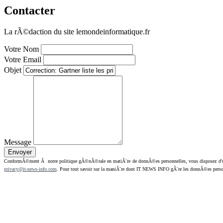
Contacter
La rÃ©daction du site lemondeinformatique.fr
Votre Nom
Votre Email
Objet
Message
ConformÃ©ment Ã notre politique gÃ©nÃ©rale en matiÃ¨re de donnÃ©es personnelles, vous disposez d'un dr
privacy@it-news-info.com
. Pour tout savoir sur la maniÃ¨re dont IT NEWS INFO gÃ¨re les donnÃ©es perso