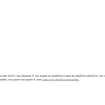
oit d'accÃ¨s vous permettant Ã tout moment de connaÃ®tre la nature des donnÃ©es collectÃ©es vous concern
nnelles, vous pouvez vous reporter Ã notre
Charte sur les DonnÃ©es Personnelles.