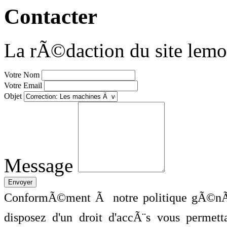
Contacter
La rÃ©daction du site lemo
Votre Nom
Votre Email
Objet
Message
ConformÃ©ment Ã notre politique gÃ©nÃ©
disposez d'un droit d'accÃ¨s vous perme