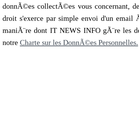
donnÃ©es collectÃ©es vous concernant, de 
droit s'exerce par simple envoi d'un emai
maniÃ¨re dont IT NEWS INFO gÃ¨re les do
notre
Charte sur les DonnÃ©es Personnelles.