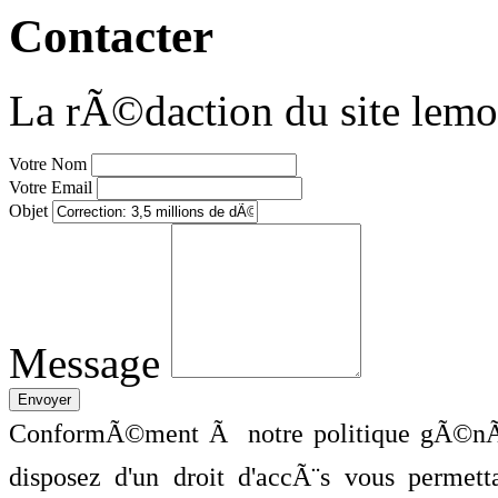
Contacter
La rÃ©daction du site lemo
Votre Nom
Votre Email
Objet
Message
ConformÃ©ment Ã notre politique gÃ©nÃ©
disposez d'un droit d'accÃ¨s vous perme