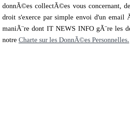
donnÃ©es collectÃ©es vous concernant, de 
droit s'exerce par simple envoi d'un emai
maniÃ¨re dont IT NEWS INFO gÃ¨re les do
notre
Charte sur les DonnÃ©es Personnelles.