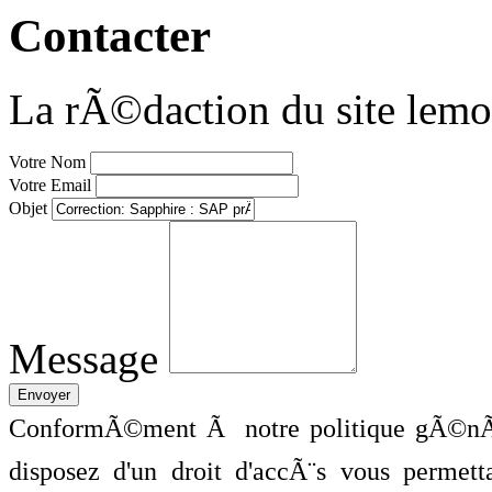
Contacter
La rÃ©daction du site lemo
Votre Nom
Votre Email
Objet
Message
ConformÃ©ment Ã notre politique gÃ©nÃ©
disposez d'un droit d'accÃ¨s vous perme