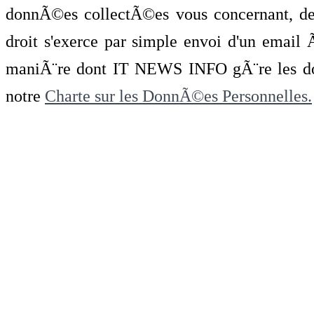
donnÃ©es collectÃ©es vous concernant, de 
droit s'exerce par simple envoi d'un emai
maniÃ¨re dont IT NEWS INFO gÃ¨re les do
notre
Charte sur les DonnÃ©es Personnelles.