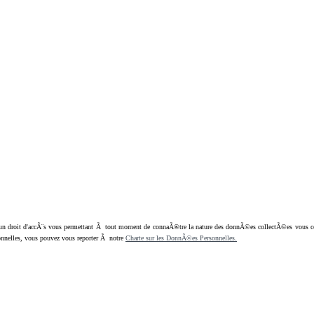
oit d'accÃ¨s vous permettant Ã tout moment de connaÃ®tre la nature des donnÃ©es collectÃ©es vous concern
nnelles, vous pouvez vous reporter Ã notre
Charte sur les DonnÃ©es Personnelles.