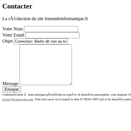
Contacter
La rÃ©daction du site lemondeinformatique.fr
Votre Nom
Votre Email
Objet
Message
ConformÃ©ment Ã notre politique gÃ©nÃ©rale en matiÃ¨re de donnÃ©es personnelles, vous disposez d'un dr
privacy@it-news-info.com
. Pour tout savoir sur la maniÃ¨re dont IT NEWS INFO gÃ¨re les donnÃ©es perso