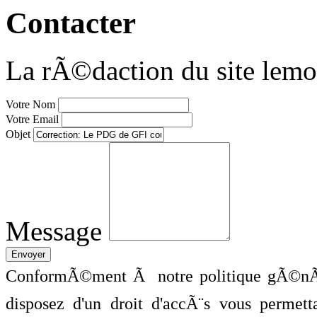
Contacter
La rÃ©daction du site lemo
Votre Nom
Votre Email
Objet
Message
ConformÃ©ment Ã notre politique gÃ©nÃ©
disposez d'un droit d'accÃ¨s vous perme