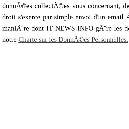
donnÃ©es collectÃ©es vous concernant, de 
droit s'exerce par simple envoi d'un emai
maniÃ¨re dont IT NEWS INFO gÃ¨re les do
notre
Charte sur les DonnÃ©es Personnelles.