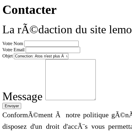
Contacter
La rÃ©daction du site lemo
Votre Nom
Votre Email
Objet
Message
ConformÃ©ment Ã notre politique gÃ©nÃ©
disposez d'un droit d'accÃ¨s vous perme