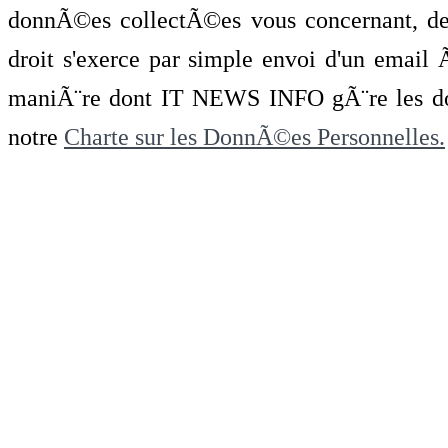
donnÃ©es collectÃ©es vous concernant, de 
droit s'exerce par simple envoi d'un emai
maniÃ¨re dont IT NEWS INFO gÃ¨re les do
notre
Charte sur les DonnÃ©es Personnelles.