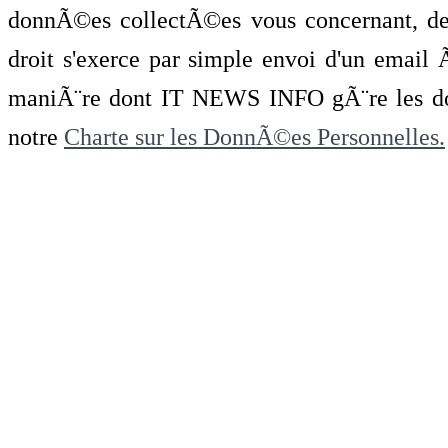
donnÃ©es collectÃ©es vous concernant, de 
droit s'exerce par simple envoi d'un emai
maniÃ¨re dont IT NEWS INFO gÃ¨re les do
notre
Charte sur les DonnÃ©es Personnelles.