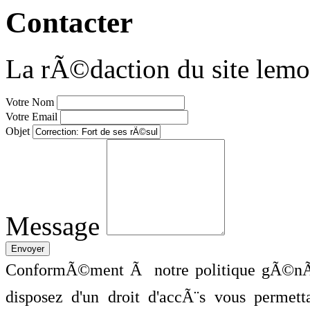
Contacter
La rÃ©daction du site lemo
Votre Nom
Votre Email
Objet
Message
ConformÃ©ment Ã notre politique gÃ©nÃ©
disposez d'un droit d'accÃ¨s vous perme