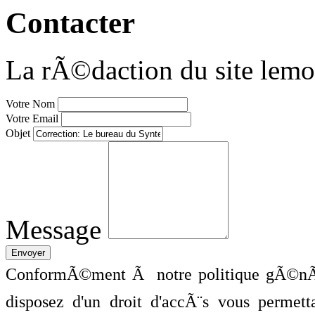
Contacter
La rÃ©daction du site lemo
Votre Nom
Votre Email
Objet
Message
ConformÃ©ment Ã notre politique gÃ©nÃ©
disposez d'un droit d'accÃ¨s vous perme