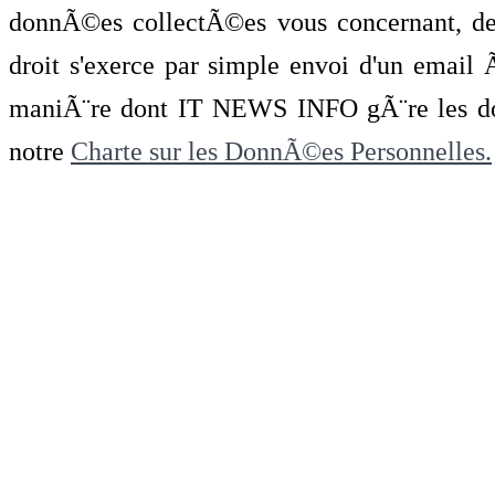
donnÃ©es collectÃ©es vous concernant, de 
droit s'exerce par simple envoi d'un emai
maniÃ¨re dont IT NEWS INFO gÃ¨re les do
notre
Charte sur les DonnÃ©es Personnelles.