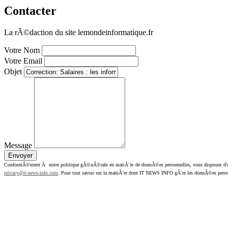
Contacter
La rÃ©daction du site lemondeinformatique.fr
Votre Nom
Votre Email
Objet
Message
ConformÃ©ment Ã notre politique gÃ©nÃ©rale en matiÃ¨re de donnÃ©es personnelles, vous disposez d'un dr
privacy@it-news-info.com
. Pour tout savoir sur la maniÃ¨re dont IT NEWS INFO gÃ¨re les donnÃ©es perso