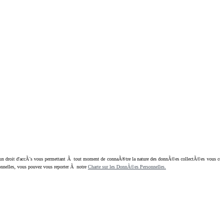
oit d'accÃ¨s vous permettant Ã tout moment de connaÃ®tre la nature des donnÃ©es collectÃ©es vous concern
nnelles, vous pouvez vous reporter Ã notre
Charte sur les DonnÃ©es Personnelles.