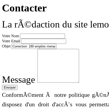
Contacter
La rÃ©daction du site lemo
Votre Nom
Votre Email
Objet
Message
ConformÃ©ment Ã notre politique gÃ©nÃ©
disposez d'un droit d'accÃ¨s vous perme