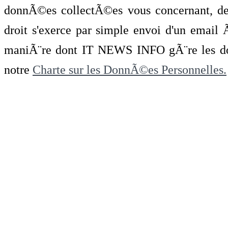
donnÃ©es collectÃ©es vous concernant, de 
droit s'exerce par simple envoi d'un emai
maniÃ¨re dont IT NEWS INFO gÃ¨re les do
notre
Charte sur les DonnÃ©es Personnelles.