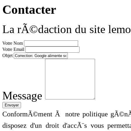
Contacter
La rÃ©daction du site lemo
Votre Nom
Votre Email
Objet
Message
ConformÃ©ment Ã notre politique gÃ©nÃ©
disposez d'un droit d'accÃ¨s vous perme