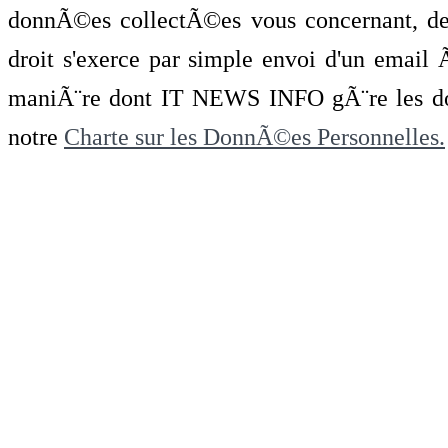
donnÃ©es collectÃ©es vous concernant, de 
droit s'exerce par simple envoi d'un emai
maniÃ¨re dont IT NEWS INFO gÃ¨re les do
notre
Charte sur les DonnÃ©es Personnelles.