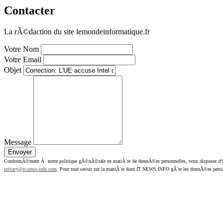
Contacter
La rÃ©daction du site lemondeinformatique.fr
Votre Nom
Votre Email
Objet
Message
ConformÃ©ment Ã notre politique gÃ©nÃ©rale en matiÃ¨re de donnÃ©es personnelles, vous disposez d'un dr
privacy@it-news-info.com
. Pour tout savoir sur la maniÃ¨re dont IT NEWS INFO gÃ¨re les donnÃ©es perso