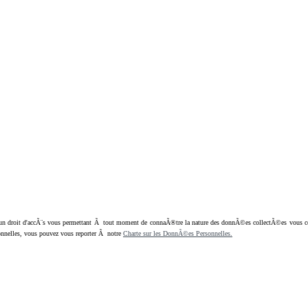
oit d'accÃ¨s vous permettant Ã tout moment de connaÃ®tre la nature des donnÃ©es collectÃ©es vous concern
nnelles, vous pouvez vous reporter Ã notre
Charte sur les DonnÃ©es Personnelles.