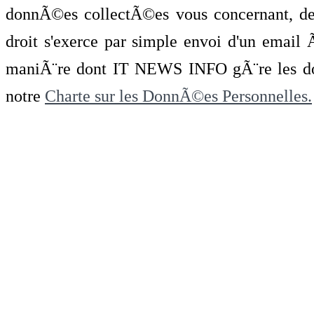
donnÃ©es collectÃ©es vous concernant, de 
droit s'exerce par simple envoi d'un emai
maniÃ¨re dont IT NEWS INFO gÃ¨re les do
notre
Charte sur les DonnÃ©es Personnelles.