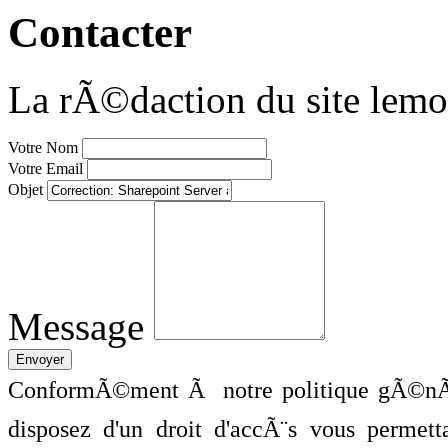
Contacter
La rÃ©daction du site lemo
Votre Nom
Votre Email
Objet
Message
ConformÃ©ment Ã notre politique gÃ©nÃ©
disposez d'un droit d'accÃ¨s vous perme