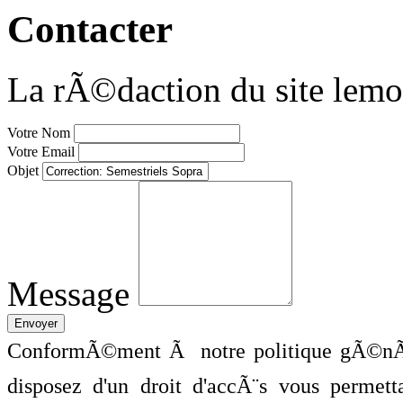
Contacter
La rÃ©daction du site lemo
Votre Nom
Votre Email
Objet
Message
ConformÃ©ment Ã notre politique gÃ©nÃ©
disposez d'un droit d'accÃ¨s vous perme