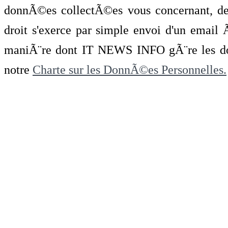
donnÃ©es collectÃ©es vous concernant, de 
droit s'exerce par simple envoi d'un emai
maniÃ¨re dont IT NEWS INFO gÃ¨re les do
notre
Charte sur les DonnÃ©es Personnelles.