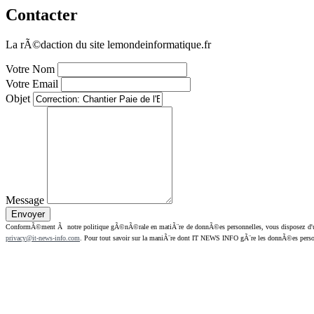
Contacter
La rÃ©daction du site lemondeinformatique.fr
Votre Nom
Votre Email
Objet
Message
ConformÃ©ment Ã notre politique gÃ©nÃ©rale en matiÃ¨re de donnÃ©es personnelles, vous disposez d'un dr
privacy@it-news-info.com
. Pour tout savoir sur la maniÃ¨re dont IT NEWS INFO gÃ¨re les donnÃ©es perso