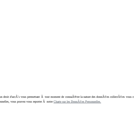
oit d'accÃ¨s vous permettant Ã tout moment de connaÃ®tre la nature des donnÃ©es collectÃ©es vous concern
nnelles, vous pouvez vous reporter Ã notre
Charte sur les DonnÃ©es Personnelles.