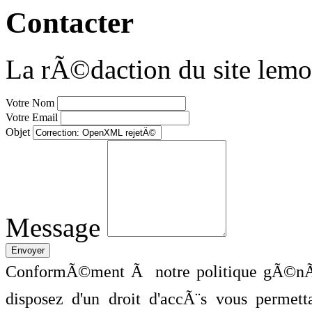
Contacter
La rÃ©daction du site lemo
Votre Nom
Votre Email
Objet
Message
ConformÃ©ment Ã notre politique gÃ©nÃ©
disposez d'un droit d'accÃ¨s vous perme