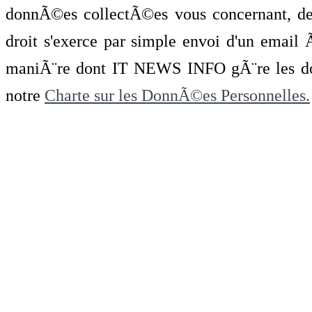
donnÃ©es collectÃ©es vous concernant, de 
droit s'exerce par simple envoi d'un emai
maniÃ¨re dont IT NEWS INFO gÃ¨re les do
notre
Charte sur les DonnÃ©es Personnelles.